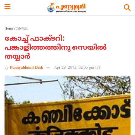
Home
കേരളം
കോച്ച് ഫാക്ടറി:
പങ്കാളിത്തത്തിനു സെയില്‍
തയ്യാര്‍
by
Punnyabhumi Desk
Apr 29, 2013, 02:05 pm IST