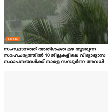
കേരളം
സംസ്ഥാനത്ത് അതിശക്ത മഴ തുടരുന്ന
സാഹചര്യത്തിൽ 10 ജില്ലകളിലെ വിദ്യാഭ്യാസ
സ്ഥാപനങ്ങൾക്ക് നാളെ സമ്പൂർണ അവധി