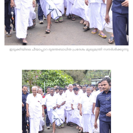
ഇടുക്കിയിലെ ചീയാപ്പാറ ദുരന്തബാധിത പ്രദേശം മുഖ്യമന്ത്രി സന്ദര്‍ശിക്കുന്നു