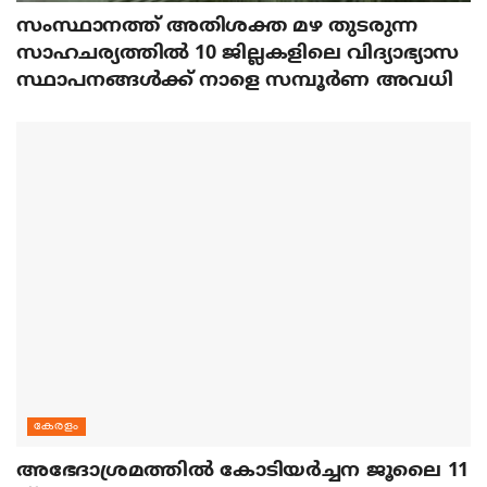
സംസ്ഥാനത്ത് അതിശക്ത മഴ തുടരുന്ന
സാഹചര്യത്തിൽ 10 ജില്ലകളിലെ വിദ്യാഭ്യാസ
സ്ഥാപനങ്ങൾക്ക് നാളെ സമ്പൂർണ അവധി
കേരളം
അഭേദാശ്രമത്തില്‍ കോടിയര്‍ച്ചന ജൂലൈ 11