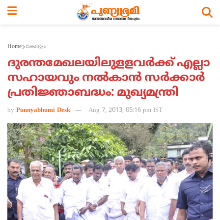
Home
കേരളം
ദുരന്തമേഖലയിലുളളവര്‍ക്ക് എല്ലാ
സഹായവും നല്‍കാന്‍ സര്‍ക്കാര്‍
പ്രതിജ്ഞാബദ്ധം: മുഖ്യമന്ത്രി
by
Punnyabhumi Desk
Aug 7, 2013, 05:16 pm IST