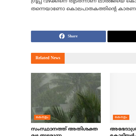
ഗ്രൂപ്പ് വഴക്കിനെ തുടര്‍ന്നാണ് ലാല്‍ജിയെ
തന്നെയാണോ കൊലപാതകത്തിന്റെ കാരണം എന്ന
Share
Related
News
കേരളം
കേരളം
സംസ്ഥാനത്ത് അതിശക്ത
അഭേദാശ്ര
മഴ തുടരുന്ന
കോടിയര്‍