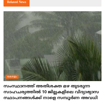
Related
News
കേരളം
സംസ്ഥാനത്ത് അതിശക്ത മഴ തുടരുന്ന
സാഹചര്യത്തിൽ 10 ജില്ലകളിലെ വിദ്യാഭ്യാസ
സ്ഥാപനങ്ങൾക്ക് നാളെ സമ്പൂർണ അവധി