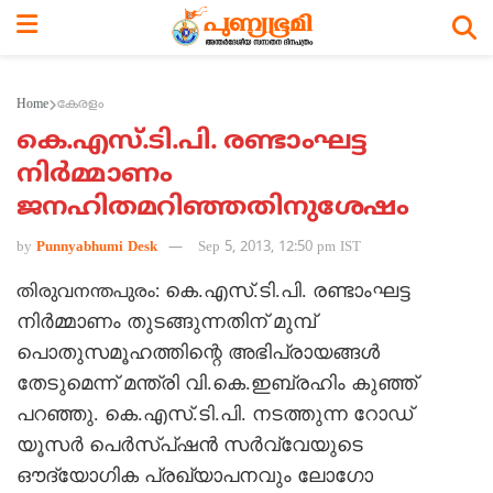
Home
കേരളം
കെ.എസ്.ടി.പി. രണ്ടാംഘട്ട
നിര്‍മ്മാണം
ജനഹിതമറിഞ്ഞതിനുശേഷം
by
Punnyabhumi Desk
Sep 5, 2013, 12:50 pm IST
കെ.എസ്.ടി.പി. രണ്ടാംഘട്ട
തിരുവനന്തപുരം:
നിര്‍മ്മാണം തുടങ്ങുന്നതിന് മുമ്പ്
പൊതുസമൂഹത്തിന്റെ അഭിപ്രായങ്ങള്‍
തേടുമെന്ന് മന്ത്രി വി.കെ.ഇബ്രഹിം കുഞ്ഞ്
പറഞ്ഞു. കെ.എസ്.ടി.പി. നടത്തുന്ന റോഡ്
യൂസര്‍ പെര്‍സ്പ്ഷന്‍ സര്‍വ്വേയുടെ
ഔദ്യോഗിക പ്രഖ്യാപനവും ലോഗോ