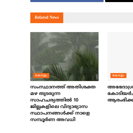
Related
News
കേരളം
കേരളം
സംസ്ഥാനത്ത് അതിശക്ത
അഭേദാശ്ര
മഴ തുടരുന്ന
കോടിയര്‍
സാഹചര്യത്തിൽ 10
ആരംഭിക്ക
ജില്ലകളിലെ വിദ്യാഭ്യാസ
സ്ഥാപനങ്ങൾക്ക് നാളെ
സമ്പൂർണ അവധി