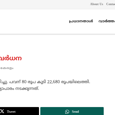
About Us
Conta
പ്രധാനതാൾ
വാർത്
വര്‍ധന
കേരളം
ച്ചു. പവന് 80 രൂപ കൂടി 22,680 രൂപയിലെത്തി.
്യാപാരം നടക്കുന്നത്.
Tweet
Send