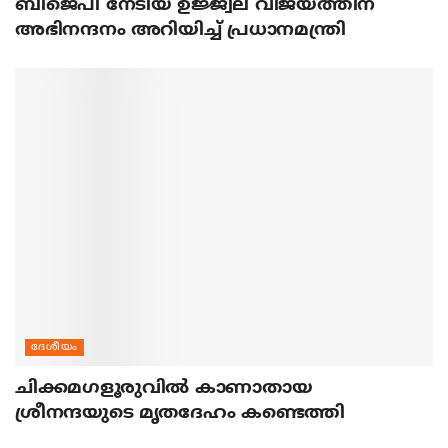
ബിജെപി നേടിയ ഉജ്ജ്വല വിജയത്തിന്
അഭിനന്ദനം അറിയിച്ച് പ്രധാനമന്ത്രി
ദേശീയം
ചിക്കമഗളൂരുവില്‍ കാണാതായ
ശ്രീനന്ദയുടെ മൃതദേഹം കണ്ടെത്തി