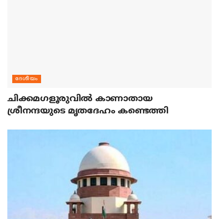
ദേശീയം
ചിക്കമഗളൂരുവില്‍ കാണാതായ
ശ്രീനന്ദയുടെ മൃതദേഹം കണ്ടെത്തി