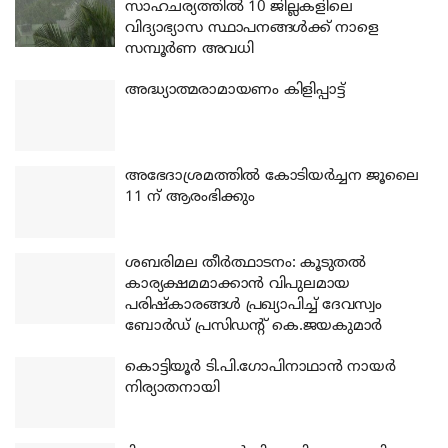
സാഹചര്യത്തിൽ 10 ജില്ലകളിലെ
വിദ്യാഭ്യാസ സ്ഥാപനങ്ങൾക്ക് നാളെ
സമ്പൂർണ അവധി
അദ്ധ്യാത്മരാമായണം കിളിപ്പാട്ട്
അഭേദാശ്രമത്തില്‍ കോടിയര്‍ച്ചന ജൂലൈ
11 ന് ആരംഭിക്കും
ശബരിമല തീര്‍ത്ഥാടനം: കൂടുതല്‍
കാര്യക്ഷമമാക്കാന്‍ വിപുലമായ
പരിഷ്‌കാരങ്ങള്‍ പ്രഖ്യാപിച്ച് ദേവസ്വം
ബോര്‍ഡ് പ്രസിഡന്റ് കെ.ജയകുമാര്‍
കൊട്ടിയൂര്‍ ടി.പി.ഗോപിനാഥാന്‍ നായര്‍
നിര്യാതനായി