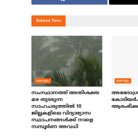
Related
News
കേരളം
കേരളം
സംസ്ഥാനത്ത് അതിശക്ത
അഭേദാശ്ര
മഴ തുടരുന്ന
കോടിയര്‍
സാഹചര്യത്തിൽ 10
ആരംഭിക്ക
ജില്ലകളിലെ വിദ്യാഭ്യാസ
സ്ഥാപനങ്ങൾക്ക് നാളെ
സമ്പൂർണ അവധി