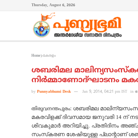
Thursday, August 6, 2026
Home
കേരളം
ശബരിമല മാലിന്യസംസ്‌കരണ
നിര്‍മ്മാണോദ്ഘാടനം മകര
by
Punnyabhumi Desk
Jan 9, 2014, 04:21 pm IST
in
ശബരിമല മാലിന്യസംസ്‌ക
തിരുവനന്തപുരം:
മകരവിളക്ക് ദിവസമായ ജനുവരി 14 ന് നടത
ശിവകുമാര്‍ അറിയിച്ചു. പ്രതിദിനം അഞ്ച് എ
സംസ്‌കരണ ശേഷിയുള്ള പ്ലാന്റാണ് ശബര