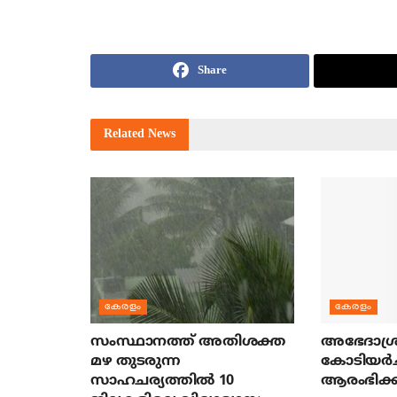
Share
Related
News
കേരളം
കേരളം
സംസ്ഥാനത്ത് അതിശക്ത
അഭേദാശ്ര
മഴ തുടരുന്ന
കോടിയര്‍
സാഹചര്യത്തിൽ 10
ആരംഭിക്ക