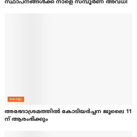
സ്ഥാപനങ്ങൾക്ക് നാളെ സമ്പൂർണ അവധി
കേരളം
അഭേദാശ്രമത്തില്‍ കോടിയര്‍ച്ചന ജൂലൈ 11
ന് ആരംഭിക്കും