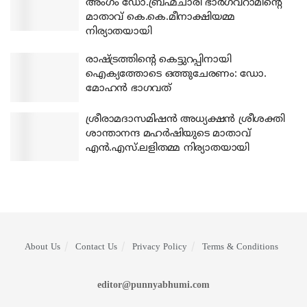
അംഗം ഡോ.ബ്രഹ്മചാരി ഭാര്‍ഗവറാമിന്റെ
മാതാവ് കെ.കെ.മീനാക്ഷിയമ്മ
നിര്യാതയായി
രാഷ്ട്രത്തിന്റെ കെട്ടുറപ്പിനായി
ഐക്യത്തോടെ ഒത്തുചേരണം: ഡോ.
മോഹന്‍ ഭാഗവത്
ശ്രീരാമദാസമിഷന്‍ അധ്യക്ഷന്‍ ശ്രീശക്തി
ശാന്താനന്ദ മഹര്‍ഷിയുടെ മാതാവ്
എന്‍.എസ്.ലളിതമ്മ നിര്യാതയായി
About Us
Contact Us
Privacy Policy
Terms & Conditions
editor@punnyabhumi.com