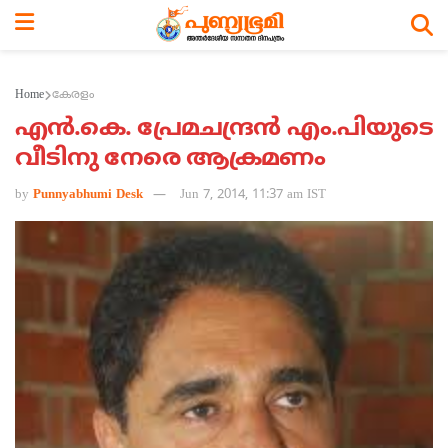
Home
കേരളം
എന്‍.കെ. പ്രേമചന്ദ്രന്‍ എം.പിയുടെ
വീടിനു നേരെ ആക്രമ​ണം
by
Punnyabhumi Desk
Jun 7, 2014, 11:37 am IST