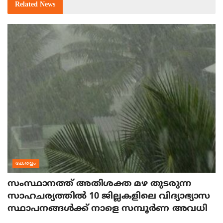
Related
News
കേരളം
സംസ്ഥാനത്ത് അതിശക്ത മഴ തുടരുന്ന
സാഹചര്യത്തിൽ 10 ജില്ലകളിലെ വിദ്യാഭ്യാസ
സ്ഥാപനങ്ങൾക്ക് നാളെ സമ്പൂർണ അവധി