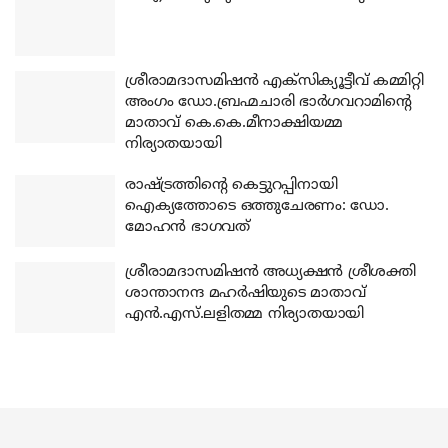
ശ്രീരാമദാസമിഷന്‍ എക്‌സിക്യൂട്ടീവ് കമ്മിറ്റി
അംഗം ഡോ.ബ്രഹ്മചാരി ഭാര്‍ഗവറാമിന്റെ
മാതാവ് കെ.കെ.മീനാക്ഷിയമ്മ
നിര്യാതയായി
രാഷ്ട്രത്തിന്റെ കെട്ടുറപ്പിനായി
ഐക്യത്തോടെ ഒത്തുചേരണം: ഡോ.
മോഹന്‍ ഭാഗവത്
ശ്രീരാമദാസമിഷന്‍ അധ്യക്ഷന്‍ ശ്രീശക്തി
ശാന്താനന്ദ മഹര്‍ഷിയുടെ മാതാവ്
എന്‍.എസ്.ലളിതമ്മ നിര്യാതയായി