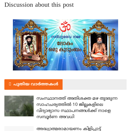
Discussion about this post
പുതിയ വാർത്തകൾ
സംസ്ഥാനത്ത് അതിശക്ത മഴ തുടരുന്ന
സാഹചര്യത്തിൽ 10 ജില്ലകളിലെ
വിദ്യാഭ്യാസ സ്ഥാപനങ്ങൾക്ക് നാളെ
സമ്പൂർണ അവധി
അദ്ധ്യാത്മരാമായണം കിളിപ്പാട്ട്