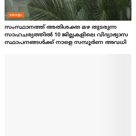
കേരളം
സംസ്ഥാനത്ത് അതിശക്ത മഴ തുടരുന്ന
സാഹചര്യത്തിൽ 10 ജില്ലകളിലെ വിദ്യാഭ്യാസ
സ്ഥാപനങ്ങൾക്ക് നാളെ സമ്പൂർണ അവധി