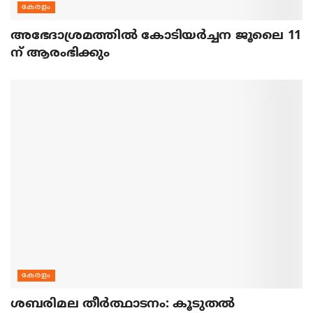
കേരളം
അഭേദാശ്രമത്തില്‍ കോടിയര്‍ച്ചന ജൂലൈ 11
ന് ആരംഭിക്കും
കേരളം
ശബരിമല തീര്‍ത്ഥാടനം: കൂടുതല്‍