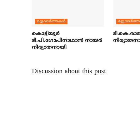
മറ്റുവാര്‍ത്തകള്‍
മറ്റുവാര്‍ത്
കൊട്ടിയൂര്‍
ടി.കെ.രാമച
ടി.പി.ഗോപിനാഥാന്‍ നായര്‍
നിര്യാതന
നിര്യാതനായി
Discussion about this post