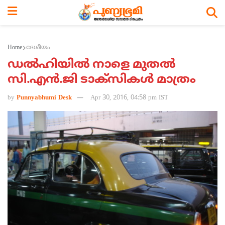
Home
ദേശീയം
ഡല്‍ഹിയില്‍ നാളെ മുതല്‍
സി.എന്‍.ജി ടാക്സികള്‍ മാത്രം
by
Punnyabhumi Desk
Apr 30, 2016, 04:58 pm IST