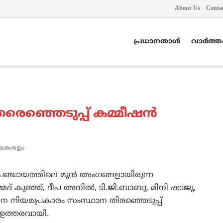
About Us
Conta
പ്രധാനതാൾ
വാർത്
രെഞ്ഞെടുപ്പ് കമ്മീഷന്‍
കേരളം
പഞ്ചായത്തിലെ മുന്‍ അംഗങ്ങളായിരുന്ന
മദ് കുഞ്ഞ്, ദീപ അനില്‍, ടി.ജി.ബാബു, മിനി ഷാജു,
ധന നിയമപ്രകാരം സംസ്ഥാന തിരഞ്ഞെടുപ്പ്
 ഉത്തരവായി.