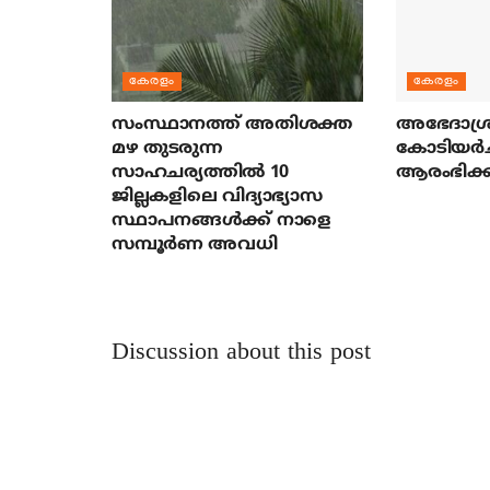
കേരളം
കേരളം
സംസ്ഥാനത്ത് അതിശക്ത
അഭേദാശ്ര
മഴ തുടരുന്ന
കോടിയര്‍
സാഹചര്യത്തിൽ 10
ആരംഭിക്ക
ജില്ലകളിലെ വിദ്യാഭ്യാസ
സ്ഥാപനങ്ങൾക്ക് നാളെ
സമ്പൂർണ അവധി
Discussion about this post