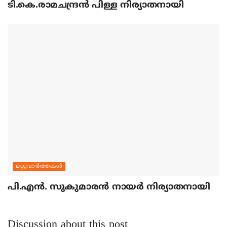
ടി.കെ.രാമചന്ദ്രന്‍ പിള്ള നിര്യാതനായി
മറ്റുവാര്‍ത്തകള്‍
പി.എന്‍. സുകുമാരന്‍ നായര്‍ നിര്യാതനായി
Discussion about this post