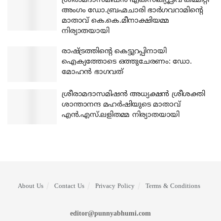
ശ്രീരാമദാസമിഷന്‍ എക്‌സിക്യൂട്ടീവ് കമ്മിറ്റി
അംഗം ഡോ.ബ്രഹ്മചാരി ഭാര്‍ഗവറാമിന്റെ
മാതാവ് കെ.കെ.മീനാക്ഷിയമ്മ
നിര്യാതയായി
രാഷ്ട്രത്തിന്റെ കെട്ടുറപ്പിനായി
ഐക്യത്തോടെ ഒത്തുചേരണം: ഡോ.
മോഹന്‍ ഭാഗവത്
ശ്രീരാമദാസമിഷന്‍ അധ്യക്ഷന്‍ ശ്രീശക്തി
ശാന്താനന്ദ മഹര്‍ഷിയുടെ മാതാവ്
എന്‍.എസ്.ലളിതമ്മ നിര്യാതയായി
About Us
Contact Us
Privacy Policy
Terms & Conditions
editor@punnyabhumi.com