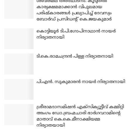
ശബരിമല തീര്‍ത്ഥാടനം: കൂടുതല്‍
കാര്യക്ഷമമാക്കാന്‍ വിപുലമായ
പരിഷ്‌കാരങ്ങള്‍ പ്രഖ്യാപിച്ച് ദേവസ്വം
ബോര്‍ഡ് പ്രസിഡന്റ് കെ.ജയകുമാര്‍
കൊട്ടിയൂര്‍ ടി.പി.ഗോപിനാഥാന്‍ നായര്‍
നിര്യാതനായി
ടി.കെ.രാമചന്ദ്രന്‍ പിള്ള നിര്യാതനായി
പി.എന്‍. സുകുമാരന്‍ നായര്‍ നിര്യാതനായി
ശ്രീരാമദാസമിഷന്‍ എക്‌സിക്യൂട്ടീവ് കമ്മിറ്റി
അംഗം ഡോ.ബ്രഹ്മചാരി ഭാര്‍ഗവറാമിന്റെ
മാതാവ് കെ.കെ.മീനാക്ഷിയമ്മ
നിര്യാതയായി