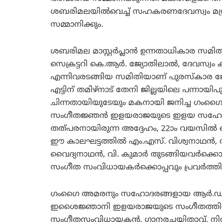
ശബരിമലയില്‍വെച്ച് സഹകരണദേവസ്വം മന്ത്രി
സമ്മാനിക്കും.
ശബരിമല മാസ്റ്റര്‍പ്ലാന്‍ ഉന്നതാധികാര സമിത
സെക്രട്ടറി കെ.ആര്‍. ജ്യോതിലാല്‍, ദേവസ്വം
എന്നിവരടങ്ങിയ സമിതിയാണ് പുരസ്‌കാര ജ
എട്ടിന് തമിഴ്‌നാട് തേനി ജില്ലയിലെ പന്നായി
ചിന്നതായിയുടേയും മകനായി ജനിച്ച ഗംഗൈ 
സംഗീതജ്ഞന്‍ ഇളയരാജയുടെ ഇളയ സഹോദരനാ
തത്പരനായിരുന്ന അദ്ദേഹം, 22ാം വയസില്‍ ചെന്
ഈ കാലഘട്ടത്തില്‍ എം.എസ്. വിശ്വനാഥന്‍, രാ
വൈദ്യനാഥന്‍, വി. കുമാര്‍ തുടങ്ങിയവര്‍ക്കൊപ്
സംഗീത സംവിധായകര്‍ക്കൊപ്പവും പ്രവര്‍ത്തി
ഗംഗൈ അമരനും സഹോദരങ്ങളായ ആര്‍.ഡി. ഭ
ഇശൈജ്ഞാനി ഇളയരാജയുടെ സംഗീതത്തിനു പി
സംഗീതസംവിധായകന്‍, ഗാനരചയിതാവ്, നിര്‍