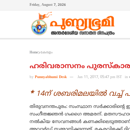
Friday, August 7, 2026
Home
കേരളം
ഹരിവരാസനം പുരസ്‌കാ
by
Punnyabhumi Desk
Jan 11, 2017, 05:47 pm IST
in
*
14ന് ശബരിമലയില്‍ വച്ച് പ
തിരുവനന്തപുരം: സംസ്ഥാന സര്‍ക്കാരിന്റ
സംഗീതജ്ഞന്‍ ഗംഗൈ അമരന്. മതസൗഹാര്‍ദ്
നല്‍കിയ സേവനങ്ങള്‍ കണക്കിലെടുത്താണ് ഒരു
അവാര്‍ഡ് സമ്മാനിക്കുന്നത്. മകരവിളക്ക് 