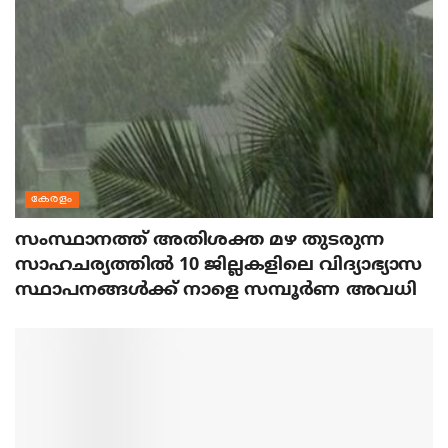
കേരളം
സംസ്ഥാനത്ത് അതിശക്ത മഴ തുടരുന്ന
സാഹചര്യത്തിൽ 10 ജില്ലകളിലെ വിദ്യാഭ്യാസ
സ്ഥാപനങ്ങൾക്ക് നാളെ സമ്പൂർണ അവധി