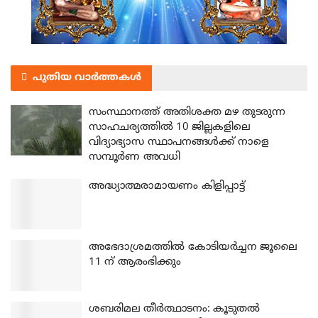
പുതിയ വാർത്തകൾ
സംസ്ഥാനത്ത് അതിശക്ത മഴ തുടരുന്ന
സാഹചര്യത്തിൽ 10 ജില്ലകളിലെ
വിദ്യാഭ്യാസ സ്ഥാപനങ്ങൾക്ക് നാളെ
സമ്പൂർണ അവധി
അദ്ധ്യാത്മരാമായണം കിളിപ്പാട്ട്
അഭേദാശ്രമത്തില്‍ കോടിയര്‍ച്ചന ജൂലൈ
11 ന് ആരംഭിക്കും
ശബരിമല തീര്‍ത്ഥാടനം: കൂടുതല്‍