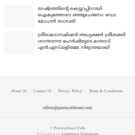
രാഷ്ട്രത്തിന്റെ കെട്ടുറപ്പിനായി
ഐക്യത്തോടെ ഒത്തുചേരണം: ഡോ.
മോഹന്‍ ഭാഗവത്
ശ്രീരാമദാസമിഷന്‍ അധ്യക്ഷന്‍ ശ്രീശക്തി
ശാന്താനന്ദ മഹര്‍ഷിയുടെ മാതാവ്
എന്‍.എസ്.ലളിതമ്മ നിര്യാതയായി
About Us
Contact Us
Privacy Policy
Terms & Conditions
editor@punnyabhumi.com
© Punnyabhumi Daily
Tech-enabled by
Ananthapuri Technologies