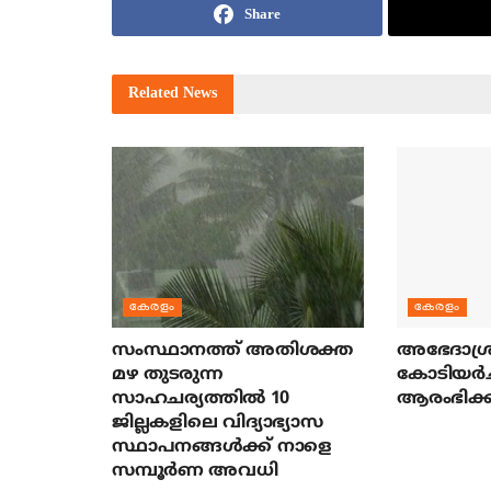
Share
Related
News
കേരളം
കേരളം
സംസ്ഥാനത്ത് അതിശക്ത
അഭേദാശ്ര
മഴ തുടരുന്ന
കോടിയര്‍
സാഹചര്യത്തിൽ 10
ആരംഭിക്ക
ജില്ലകളിലെ വിദ്യാഭ്യാസ
സ്ഥാപനങ്ങൾക്ക് നാളെ
സമ്പൂർണ അവധി