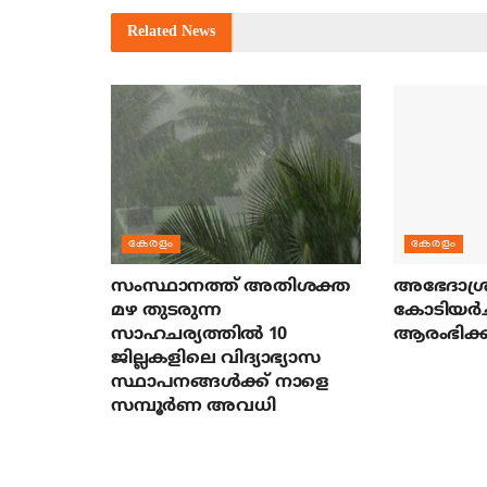
Related
News
കേരളം
കേരളം
സംസ്ഥാനത്ത് അതിശക്ത
അഭേദാശ്ര
മഴ തുടരുന്ന
കോടിയര്‍
സാഹചര്യത്തിൽ 10
ആരംഭിക്ക
ജില്ലകളിലെ വിദ്യാഭ്യാസ
സ്ഥാപനങ്ങൾക്ക് നാളെ
സമ്പൂർണ അവധി