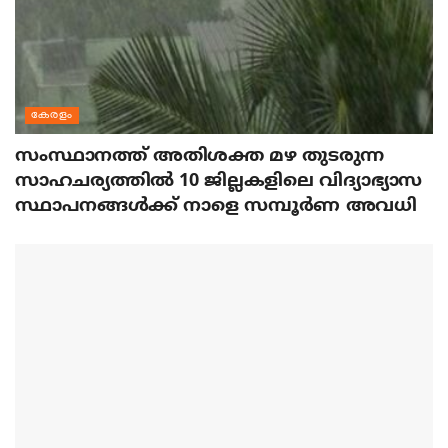
കേരളം
സംസ്ഥാനത്ത് അതിശക്ത മഴ തുടരുന്ന
സാഹചര്യത്തിൽ 10 ജില്ലകളിലെ വിദ്യാഭ്യാസ
സ്ഥാപനങ്ങൾക്ക് നാളെ സമ്പൂർണ അവധി