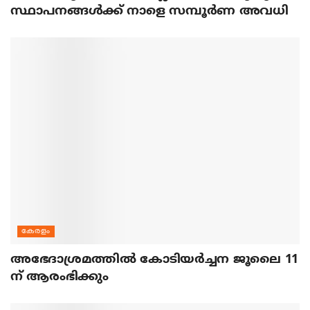
സ്ഥാപനങ്ങൾക്ക് നാളെ സമ്പൂർണ അവധി
കേരളം
അഭേദാശ്രമത്തില്‍ കോടിയര്‍ച്ചന ജൂലൈ 11
ന് ആരംഭിക്കും