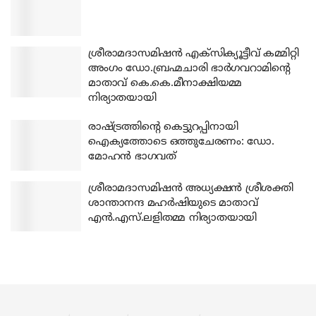
ശ്രീരാമദാസമിഷന്‍ എക്‌സിക്യൂട്ടീവ് കമ്മിറ്റി
അംഗം ഡോ.ബ്രഹ്മചാരി ഭാര്‍ഗവറാമിന്റെ
മാതാവ് കെ.കെ.മീനാക്ഷിയമ്മ
നിര്യാതയായി
രാഷ്ട്രത്തിന്റെ കെട്ടുറപ്പിനായി
ഐക്യത്തോടെ ഒത്തുചേരണം: ഡോ.
മോഹന്‍ ഭാഗവത്
ശ്രീരാമദാസമിഷന്‍ അധ്യക്ഷന്‍ ശ്രീശക്തി
ശാന്താനന്ദ മഹര്‍ഷിയുടെ മാതാവ്
എന്‍.എസ്.ലളിതമ്മ നിര്യാതയായി