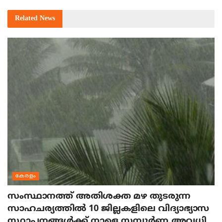
Related
News
കേരളം
സംസ്ഥാനത്ത് അതിശക്ത മഴ തുടരുന്ന
സാഹചര്യത്തിൽ 10 ജില്ലകളിലെ വിദ്യാഭ്യാസ
സ്ഥാപനങ്ങൾക്ക് നാളെ സമ്പൂർണ അവധി