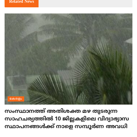
Related
News
കേരളം
സംസ്ഥാനത്ത് അതിശക്ത മഴ തുടരുന്ന
സാഹചര്യത്തിൽ 10 ജില്ലകളിലെ വിദ്യാഭ്യാസ
സ്ഥാപനങ്ങൾക്ക് നാളെ സമ്പൂർണ അവധി