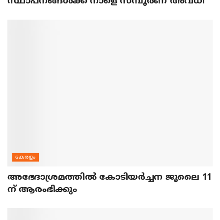
സ്ഥാപനങ്ങൾക്ക് നാളെ സമ്പൂർണ അവധി
കേരളം
അഭേദാശ്രമത്തില്‍ കോടിയര്‍ച്ചന ജൂലൈ 11
ന് ആരംഭിക്കും