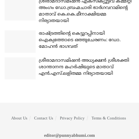
ശ്രീരാമദാസമിഷന്‍ എക്‌സിക്യൂട്ടീവ് കമ്മിറ്റി
അംഗം ഡോ.ബ്രഹ്മചാരി ഭാര്‍ഗവറാമിന്റെ
മാതാവ് കെ.കെ.മീനാക്ഷിയമ്മ
നിര്യാതയായി
രാഷ്ട്രത്തിന്റെ കെട്ടുറപ്പിനായി
ഐക്യത്തോടെ ഒത്തുചേരണം: ഡോ.
മോഹന്‍ ഭാഗവത്
ശ്രീരാമദാസമിഷന്‍ അധ്യക്ഷന്‍ ശ്രീശക്തി
ശാന്താനന്ദ മഹര്‍ഷിയുടെ മാതാവ്
എന്‍.എസ്.ലളിതമ്മ നിര്യാതയായി
About Us
Contact Us
Privacy Policy
Terms & Conditions
editor@punnyabhumi.com