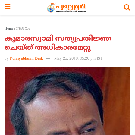
Home
ദേശീയം
കുമാരസ്വാമി സത്യപ്രതിജ്ഞ
ചെയ്ത് അധികാരമേറ്റു
by
Punnyabhumi Desk
May 23, 2018, 05:26 pm IST