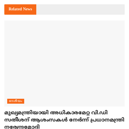
Related
News
ദേശീയം
മുഖ്യമന്ത്രിയായി അധികാരമേറ്റ വി.ഡി
സതീശന് ആശംസകള്‍ നേര്‍ന്ന് പ്രധാനമന്ത്രി
നരേന്ദ്രമോദി