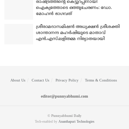
രാഷ്ട്രത്തിന്റെ കെട്ടുറപ്പിനായി
ഐക്യത്തോടെ ഒത്തുചേരണം: ഡോ.
മോഹന്‍ ഭാഗവത്
ശ്രീരാമദാസമിഷന്‍ അധ്യക്ഷന്‍ ശ്രീശക്തി
ശാന്താനന്ദ മഹര്‍ഷിയുടെ മാതാവ്
എന്‍.എസ്.ലളിതമ്മ നിര്യാതയായി
About Us
Contact Us
Privacy Policy
Terms & Conditions
editor@punnyabhumi.com
© Punnyabhumi Daily
Tech-enabled by
Ananthapuri Technologies