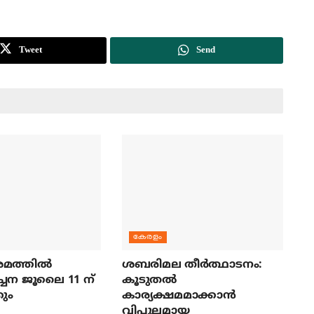
Tweet
Send
കേരളം
മത്തില്‍
ശബരിമല തീര്‍ത്ഥാടനം:
ച്ചന ജൂലൈ 11 ന്
കൂടുതല്‍
ും
കാര്യക്ഷമമാക്കാന്‍
വിപുലമായ