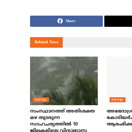
Share
Related
News
കേരളം
കേരളം
സംസ്ഥാനത്ത് അതിശക്ത
അഭേദാശ്ര
മഴ തുടരുന്ന
കോടിയര്‍
സാഹചര്യത്തിൽ 10
ആരംഭിക്ക
ജില്ലകളിലെ വിദ്യാഭ്യാസ