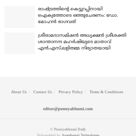
രാഷ്ട്രത്തിന്റെ കെട്ടുറപ്പിനായി
ഐക്യത്തോടെ ഒത്തുചേരണം: ഡോ.
മോഹന്‍ ഭാഗവത്
ശ്രീരാമദാസമിഷന്‍ അധ്യക്ഷന്‍ ശ്രീശക്തി
ശാന്താനന്ദ മഹര്‍ഷിയുടെ മാതാവ്
എന്‍.എസ്.ലളിതമ്മ നിര്യാതയായി
About Us
Contact Us
Privacy Policy
Terms & Conditions
editor@punnyabhumi.com
© Punnyabhumi Daily
Tech-enabled by
Ananthapuri Technologies