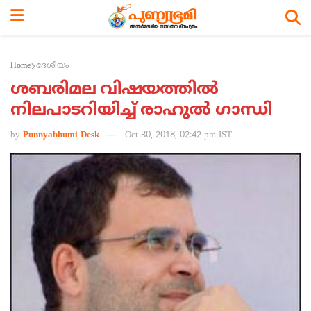
Home
ദേശീയം
ശബരിമല വിഷയത്തില്‍
നിലപാടറിയിച്ച് രാഹുല്‍ ഗാന്ധി
by
Punnyabhumi Desk
Oct 30, 2018, 02:42 pm IST