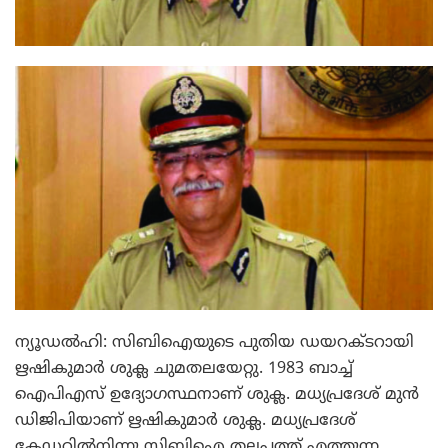
ന്യൂഡല്‍ഹി: സിബിഐയുടെ പുതിയ ഡയറക്ടറായി
ഋഷികുമാര്‍ ശുക്ല ചുമതലയേറ്റു. 1983 ബാച്ച്
ഐപിഎസ് ഉദ്യോഗസ്ഥനാണ് ശുക്ല. മധ്യപ്രദേശ് മുന്‍
ഡിജിപിയാണ് ഋഷികുമാര്‍ ശുക്ല. മധ്യപ്രദേശ്
കേഡറില്‍നിന്നു സിബിഐ തലപ്പത്ത് എത്തുന്ന