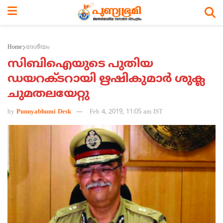
Home
ദേശീയം
സിബിഐയുടെ പുതിയ
ഡയറക്ടറായി ഋഷികുമാര്‍ ശുക്ല
ചുമതലയേറ്റു
by
Punnyabhumi Desk
Feb 4, 2019, 11:05 am IST