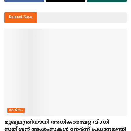
Related
News
ദേശീയം
മുഖ്യമന്ത്രിയായി അധികാരമേറ്റ വി.ഡി
സതീശന് ആശംസകള്‍ നേര്‍ന്ന് പ്രധാനമന്ത്രി