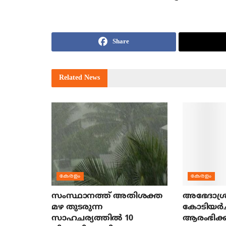
Share
Related
News
കേരളം
കേരളം
സംസ്ഥാനത്ത് അതിശക്ത
അഭേദാശ്ര
മഴ തുടരുന്ന
കോടിയര്‍
സാഹചര്യത്തിൽ 10
ആരംഭിക്ക