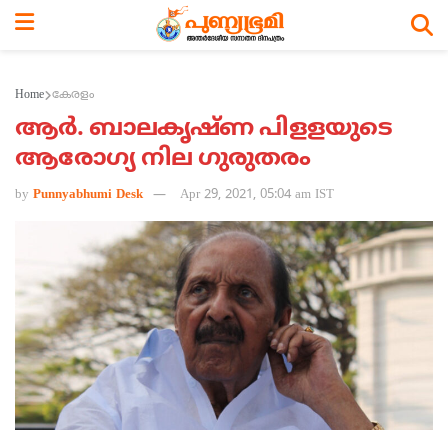
Home
കേരളം
ആര്‍. ബാലകൃഷ്ണ പിളളയുടെ
ആരോഗ്യ നില ഗുരുതരം
by
Punnyabhumi Desk
Apr 29, 2021, 05:04 am IST