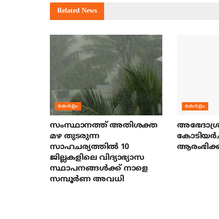
Related
News
കേരളം
കേരളം
സംസ്ഥാനത്ത് അതിശക്ത
അഭേദാശ്ര
മഴ തുടരുന്ന
കോടിയര്‍
സാഹചര്യത്തിൽ 10
ആരംഭിക്ക
ജില്ലകളിലെ വിദ്യാഭ്യാസ
സ്ഥാപനങ്ങൾക്ക് നാളെ
സമ്പൂർണ അവധി