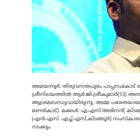
അമയന്നൂര്‍: തിരുവനന്തപുരം പാപ്പനംകോട
ശ്രീനിലയത്തില്‍ ആര്‍.ജി.ശ്രീകുമാര്‍(53) അ
ആശ്രമബന്ധുവായിരുന്നു. അമ്മ പരേതയായ രാ
മണര്‍കാട്). മക്കള്‍: എ.എസ്.അഭിനന്ദ്( കി
(എന്‍.എസ്. എച്ച്.എസ്,കിടങ്ങൂര്‍) സംസ്‌കാരം
നടക്കും.