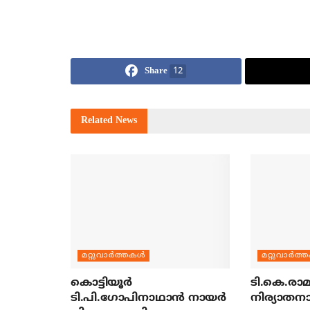
Share
12
Related
News
മറ്റുവാര്‍ത്തകള്‍
മറ്റുവാര്‍ത്
കൊട്ടിയൂര്‍
ടി.കെ.രാമച
ടി.പി.ഗോപിനാഥാന്‍ നായര്‍
നിര്യാതന