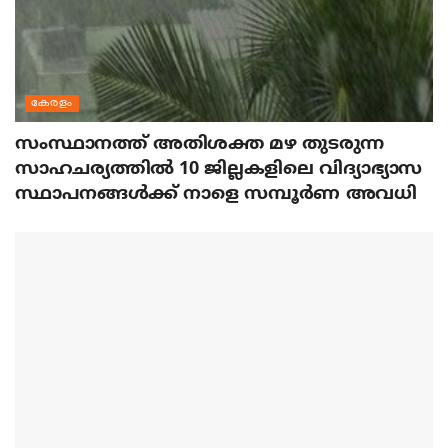
കേരളം
സംസ്ഥാനത്ത് അതിശക്ത മഴ തുടരുന്ന
സാഹചര്യത്തിൽ 10 ജില്ലകളിലെ വിദ്യാഭ്യാസ
സ്ഥാപനങ്ങൾക്ക് നാളെ സമ്പൂർണ അവധി