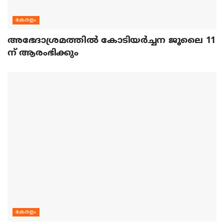
കേരളം
അഭേദാശ്രമത്തില്‍ കോടിയര്‍ച്ചന ജൂലൈ 11
ന് ആരംഭിക്കും
കേരളം