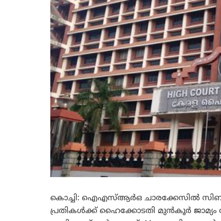
കൊച്ചി: ഐഎസ്ആര്‍ഒ ചാരക്കേസില്‍ സിബ
പ്രതികള്‍ക്ക് ഹൈക്കോടതി മുന്‍കൂര്‍ ജാമ്യം അ