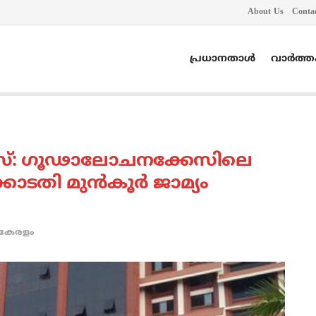
About Us
Conta
പ്രധാനതാൾ
വാർത്
്: ഗൂഢാലോചനക്കേസിലെ
ടതി മുന്‍കൂര്‍ ജാമ്യം
കേരളം