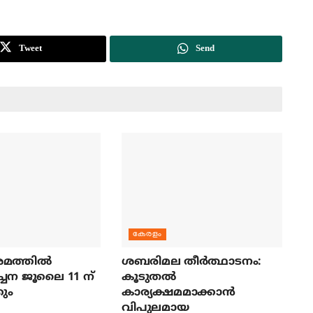
Tweet
Send
കേരളം
മത്തില്‍
ശബരിമല തീര്‍ത്ഥാടനം:
ച്ചന ജൂലൈ 11 ന്
കൂടുതല്‍
ും
കാര്യക്ഷമമാക്കാന്‍
വിപുലമായ