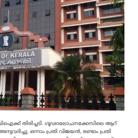
ിഐക്ക് തിരിച്ചടി. ഗൂഢാലോചനക്കേസിലെ ആറ്
നുവദിച്ചു. ഒന്നാം പ്രതി വിജയന്‍, രണ്ടാം പ്രതി