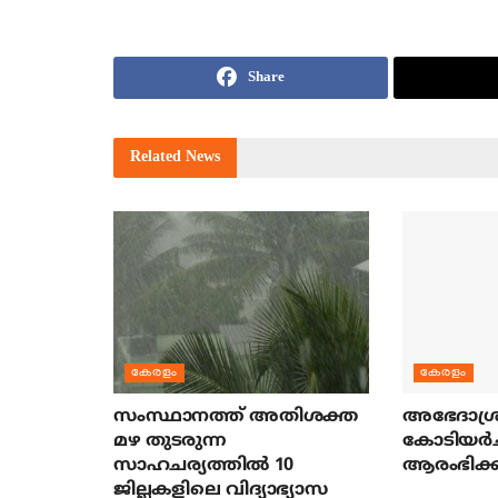
Share
Related
News
കേരളം
കേരളം
സംസ്ഥാനത്ത് അതിശക്ത
അഭേദാശ്ര
മഴ തുടരുന്ന
കോടിയര്‍
സാഹചര്യത്തിൽ 10
ആരംഭിക്ക
ജില്ലകളിലെ വിദ്യാഭ്യാസ