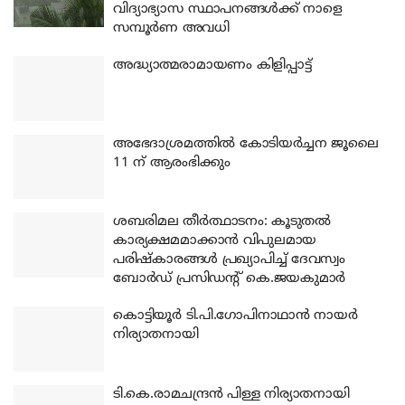
വിദ്യാഭ്യാസ സ്ഥാപനങ്ങൾക്ക് നാളെ
സമ്പൂർണ അവധി
അദ്ധ്യാത്മരാമായണം കിളിപ്പാട്ട്
അഭേദാശ്രമത്തില്‍ കോടിയര്‍ച്ചന ജൂലൈ
11 ന് ആരംഭിക്കും
ശബരിമല തീര്‍ത്ഥാടനം: കൂടുതല്‍
കാര്യക്ഷമമാക്കാന്‍ വിപുലമായ
പരിഷ്‌കാരങ്ങള്‍ പ്രഖ്യാപിച്ച് ദേവസ്വം
ബോര്‍ഡ് പ്രസിഡന്റ് കെ.ജയകുമാര്‍
കൊട്ടിയൂര്‍ ടി.പി.ഗോപിനാഥാന്‍ നായര്‍
നിര്യാതനായി
ടി.കെ.രാമചന്ദ്രന്‍ പിള്ള നിര്യാതനായി