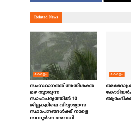
Related
News
കേരളം
കേരളം
സംസ്ഥാനത്ത് അതിശക്ത
അഭേദാശ്ര
മഴ തുടരുന്ന
കോടിയര്‍
സാഹചര്യത്തിൽ 10
ആരംഭിക്ക
ജില്ലകളിലെ വിദ്യാഭ്യാസ
സ്ഥാപനങ്ങൾക്ക് നാളെ
സമ്പൂർണ അവധി