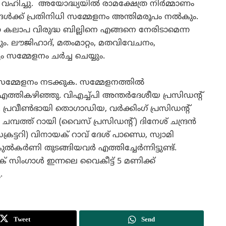
ഹിച്ചു. അയോദ്ധ്യയില്‍ രാമക്ഷേത്ര നിര്‍മ്മാണം
്ങള്‍ക്ക്‌ പ്രതിനിധി സമ്മേളനം അന്തിമരൂപം നല്‍കും.
കുന്ന കലാപ വിരുദ്ധ ബില്ലിനെ എങ്ങനെ നേരിടാമെന്ന
ും. ലൗജിഹാദ്‌, മതംമാറ്റം, മതവിവേചനം,
മ്മേളനം ചര്‍ച്ച ചെയ്യും.
സമ്മേളനം നടക്കുക. സമ്മേളനത്തില്‍
എത്തികഴിഞ്ഞു. വിഎച്ച്പി അന്തര്‍ദേശീയ പ്രസിഡന്റ്‌
്രവീണ്‍ഭായി തൊഗാഡിയ, വര്‍ക്കിംഗ്‌ പ്രസിഡന്റ്‌
പത്ത്‌ റായി (വൈസ്‌ പ്രസിഡന്റ്‌) ദിനേശ്‌ ചന്ദ്രന്‍
്ടറി) വിനായക്‌ റാവ്‌ ദേശ്‌ പാണ്ഡെ, സ്വാമി
‍ണി തുടങ്ങിയവര്‍ എത്തിച്ചേര്‍ന്നിട്ടുണ്ട്‌.
 സിംഗാള്‍ ഇന്നലെ വൈകീട്ട്‌ 5 മണിക്ക്‌
.
Tweet
Send