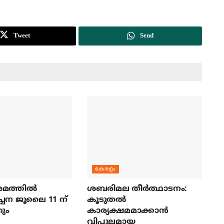
Tweet
Send
കേരളം
മത്തില്‍
ശബരിമല തീര്‍ത്ഥാടനം:
ച്ചന ജൂലൈ 11 ന്
കൂടുതല്‍
ും
കാര്യക്ഷമമാക്കാന്‍
വിപുലമായ