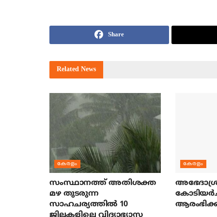
Share
Related
News
കേരളം
കേരളം
സംസ്ഥാനത്ത് അതിശക്ത
അഭേദാശ്ര
മഴ തുടരുന്ന
കോടിയര്‍
സാഹചര്യത്തിൽ 10
ആരംഭിക്ക
ജില്ലകളിലെ വിദ്യാഭ്യാസ