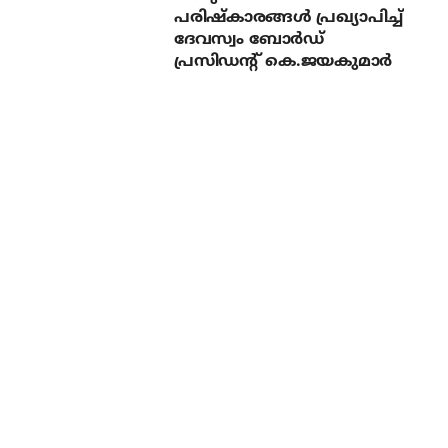
പരിഷ്‌കാരങ്ങള്‍ പ്രഖ്യാപിച്ച്
ദേവസ്വം ബോര്‍ഡ്
പ്രസിഡന്റ് കെ.ജയകുമാര്‍