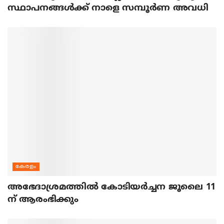
സ്ഥാപനങ്ങൾക്ക് നാളെ സമ്പൂർണ അവധി
കേരളം
അഭേദാശ്രമത്തില്‍ കോടിയര്‍ച്ചന ജൂലൈ 11
ന് ആരംഭിക്കും