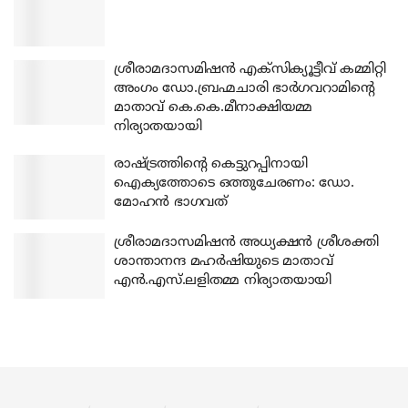
ശ്രീരാമദാസമിഷന്‍ എക്‌സിക്യൂട്ടീവ് കമ്മിറ്റി
അംഗം ഡോ.ബ്രഹ്മചാരി ഭാര്‍ഗവറാമിന്റെ
മാതാവ് കെ.കെ.മീനാക്ഷിയമ്മ
നിര്യാതയായി
രാഷ്ട്രത്തിന്റെ കെട്ടുറപ്പിനായി
ഐക്യത്തോടെ ഒത്തുചേരണം: ഡോ.
മോഹന്‍ ഭാഗവത്
ശ്രീരാമദാസമിഷന്‍ അധ്യക്ഷന്‍ ശ്രീശക്തി
ശാന്താനന്ദ മഹര്‍ഷിയുടെ മാതാവ്
എന്‍.എസ്.ലളിതമ്മ നിര്യാതയായി