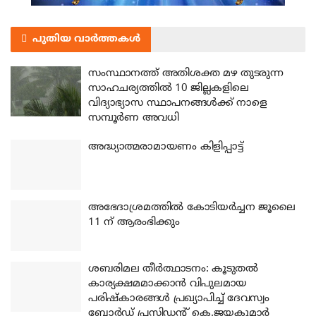
പുതിയ വാർത്തകൾ
സംസ്ഥാനത്ത് അതിശക്ത മഴ തുടരുന്ന
സാഹചര്യത്തിൽ 10 ജില്ലകളിലെ
വിദ്യാഭ്യാസ സ്ഥാപനങ്ങൾക്ക് നാളെ
സമ്പൂർണ അവധി
അദ്ധ്യാത്മരാമായണം കിളിപ്പാട്ട്
അഭേദാശ്രമത്തില്‍ കോടിയര്‍ച്ചന ജൂലൈ
11 ന് ആരംഭിക്കും
ശബരിമല തീര്‍ത്ഥാടനം: കൂടുതല്‍
കാര്യക്ഷമമാക്കാന്‍ വിപുലമായ
പരിഷ്‌കാരങ്ങള്‍ പ്രഖ്യാപിച്ച് ദേവസ്വം
ബോര്‍ഡ് പ്രസിഡന്റ് കെ.ജയകുമാര്‍