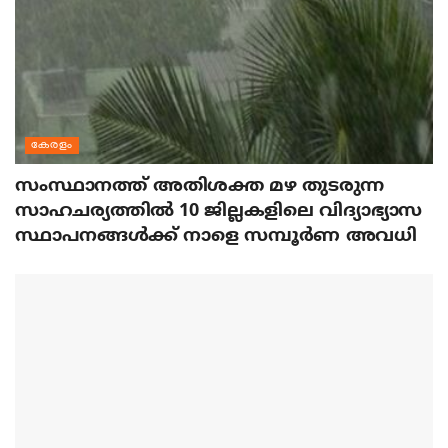
കേരളം
സംസ്ഥാനത്ത് അതിശക്ത മഴ തുടരുന്ന
സാഹചര്യത്തിൽ 10 ജില്ലകളിലെ വിദ്യാഭ്യാസ
സ്ഥാപനങ്ങൾക്ക് നാളെ സമ്പൂർണ അവധി